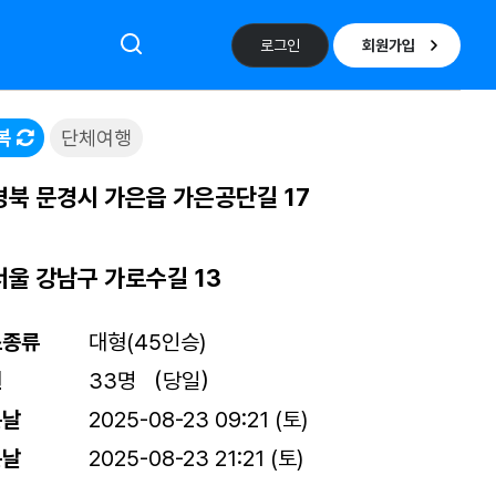
로그인
회원가입
복
단체여행
경북 문경시 가은읍 가은공단길 17
서울 강남구 가로수길 13
스종류
대형(45인승)
원
33명 （당일）
는날
2025-08-23 09:21 (토)
는날
2025-08-23 21:21 (토)