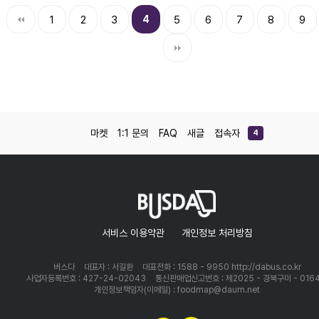
1
2
3
4
5
6
7
8
9
마켓
1:1 문의
FAQ
새글
접속자
4
서비스 이용약관
개인정보 처리방침
버스다
대표자 : 서길환
대표전화 : 1588 - 9950 http://dabus.co.kr
사업자등록번호 : 427-24-02043
통신판매업신고번호 : 제2025 - 경북구미 - 016
개인정보책임자(이메일) : foodmap@daum.net